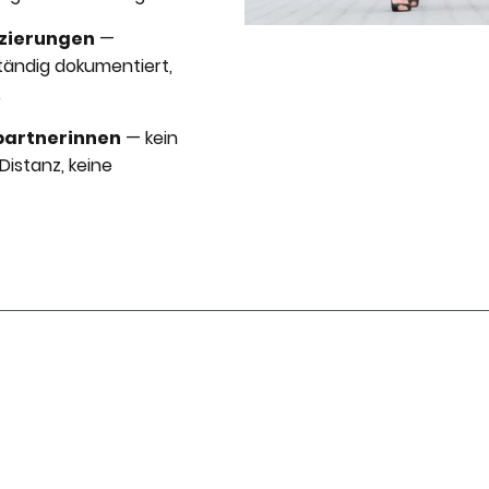
zierungen
—
tändig dokumentiert,
.
partnerinnen
— kein
istanz, keine