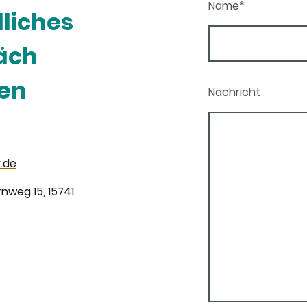
Name
*
liches
äch
en
Nachricht
.de
rnweg 15, 15741