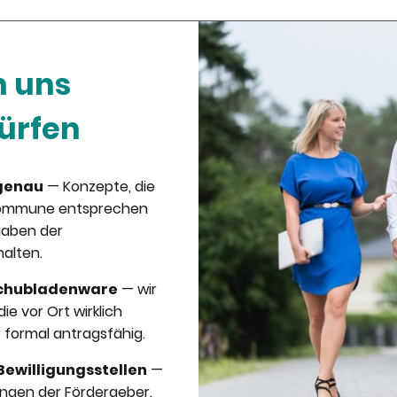
n uns
ürfen
sgenau
— Konzepte, die
 Kommune entsprechen
gaben der
alten.
 Schubladenware
— wir
e vor Ort wirklich
r formal antragsfähig.
Bewilligungsstellen
—
ungen der Fördergeber.