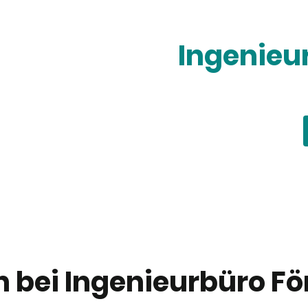
Ingenieu
 bei Ingenieurbüro F