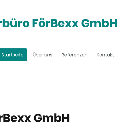
rbüro FörBexx GmbH
Startseite
Über uns
Referenzen
Kontakt
örBexx GmbH